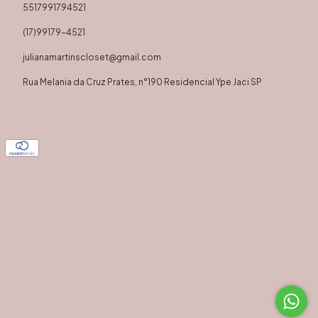
5517991794521
(17)99179-4521
julianamartinscloset@gmail.com
Rua Melania da Cruz Prates, n°190 Residencial Ype Jaci SP