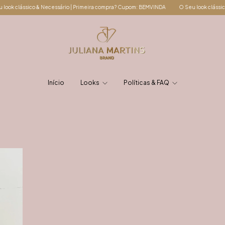
k clássico & Necessário | Primeira compra? Cupom: BEMVINDA
O Seu look clássico &
Início
Looks
Políticas & FAQ