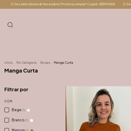
O Seu look clássico & Necessário | Primeira compra? Cupom: BEMVINDA
O Seu loo
Início
.
Por Categoria
.
Blusas
.
Manga Curta
Manga Curta
Filtrar por
COR
Bege
(1)
Branco
(1)
Marrom
(1)