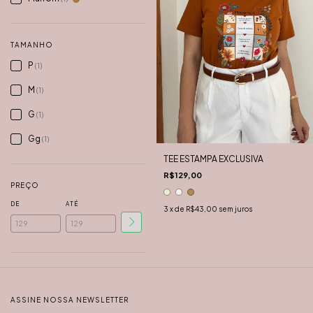
TAMANHO
P
(1)
M
(1)
G
(1)
Gg
(1)
TEE ESTAMPA EXCLUSIVA
R$129,00
PREÇO
DE
ATÉ
3
x de
R$43,00
sem juros
ASSINE NOSSA NEWSLETTER