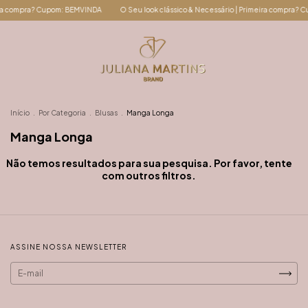
mpra? Cupom: BEMVINDA
O Seu look clássico & Necessário | Primeira compra? Cupom:
Início
.
Por Categoria
.
Blusas
.
Manga Longa
Manga Longa
Não temos resultados para sua pesquisa. Por favor, tente
com outros filtros.
ASSINE NOSSA NEWSLETTER