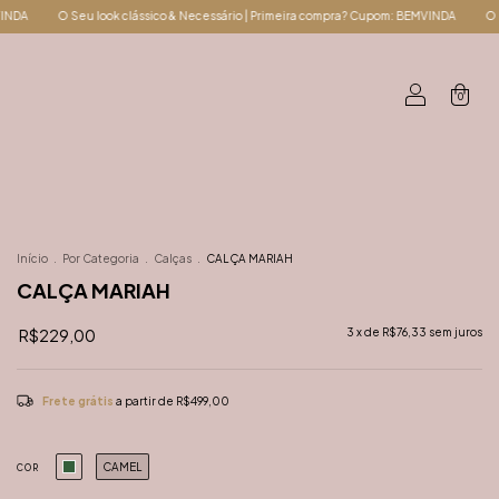
o & Necessário | Primeira compra? Cupom: BEMVINDA
O Seu look clássico & Necessár
0
Início
.
Por Categoria
.
Calças
.
CALÇA MARIAH
CALÇA MARIAH
R$229,00
3
x de
R$76,33
sem juros
Frete grátis
a partir de
R$499,00
CAMEL
COR