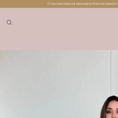
O Seu look clássico & Necessário | Primeira compra? Cupom: BEMVINDA
O Seu l