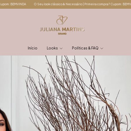
ook clássico & Necessário | Primeira compra? Cupom: BEMVINDA
O Seu look clássic
Início
Looks
Políticas & FAQ