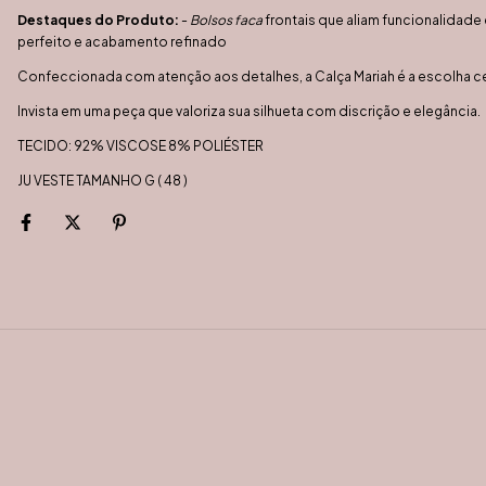
Destaques do Produto:
-
Bolsos faca
frontais que aliam funcionalidad
perfeito e acabamento refinado
Confeccionada com atenção aos detalhes, a Calça Mariah é a escolha 
Invista em uma peça que valoriza sua silhueta com discrição e elegância.
TECIDO: 92% VISCOSE 8% POLIÉSTER
JU VESTE TAMANHO G ( 48 )